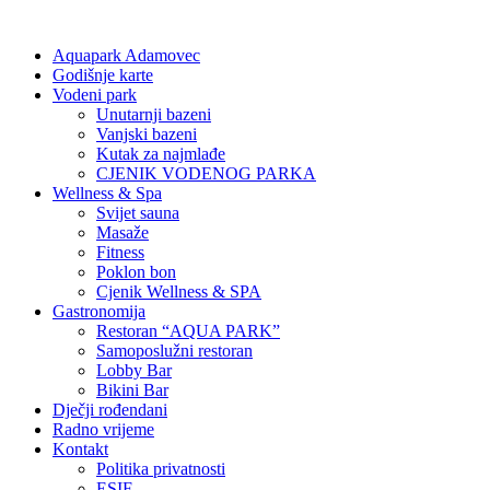
Aquapark Adamovec
Godišnje karte
Vodeni park
Unutarnji bazeni
Vanjski bazeni
Kutak za najmlađe
CJENIK VODENOG PARKA
Wellness & Spa
Svijet sauna
Masaže
Fitness
Poklon bon
Cjenik Wellness & SPA
Gastronomija
Restoran “AQUA PARK”
Samoposlužni restoran
Lobby Bar
Bikini Bar
Dječji rođendani
Radno vrijeme
Kontakt
Politika privatnosti
ESIF