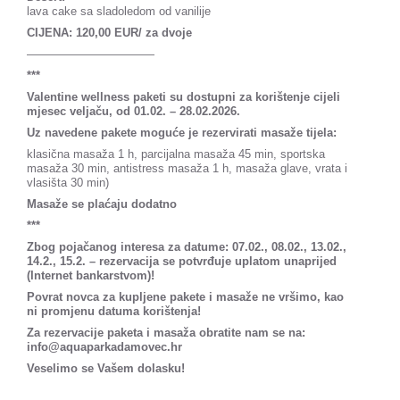
lava cake sa sladoledom od vanilije
CIJENA: 120,00 EUR/ za dvoje
———————————
***
Valentine wellness paketi su dostupni za korištenje cijeli
mjesec veljaču, od 01.02. – 28.02.2026.
Uz navedene pakete moguće je rezervirati masaže tijela:
klasična masaža 1 h, parcijalna masaža 45 min, sportska
masaža 30 min, antistress masaža 1 h, masaža glave, vrata i
vlasišta 30 min)
Masaže se plaćaju dodatno
***
Zbog pojačanog interesa za datume: 07.02., 08.02., 13.02.,
14.2., 15.2. – rezervacija se potvrđuje uplatom unaprijed
(Internet bankarstvom)!
Povrat novca za kupljene pakete i masaže ne vršimo, kao
ni promjenu datuma korištenja!
Za rezervacije paketa i masaža obratite nam se na:
info@aquaparkadamovec.hr
Veselimo se Vašem dolasku!