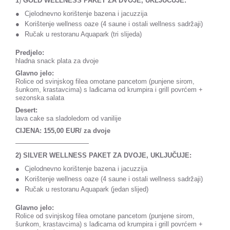
1
)
GOLD WELLNESS PAKET ZA DVOJE, UKLJUČUJE:
Cjelodnevno korištenje bazena i jacuzzija
Korištenje wellness oaze (4 saune i ostali wellness sadržaji)
Ručak u restoranu Aquapark (tri slijeda)
Predjelo:
hladna snack plata za dvoje
Glavno jelo:
Rolice od svinjskog filea omotane pancetom (punjene sirom,
šunkom, krastavcima) s lađicama od krumpira i grill povrćem +
sezonska salata
Desert:
lava cake sa sladoledom od vanilije
CIJENA: 155,00 EUR/ za dvoje
———————————
2)
SILVER WELLNESS PAKET ZA DVOJE, UKLJUČUJE:
Cjelodnevno korištenje bazena i jacuzzija
Korištenje wellness oaze (4 saune i ostali wellness sadržaji)
Ručak u restoranu Aquapark (jedan slijed)
Glavno jelo:
Rolice od svinjskog filea omotane pancetom (punjene sirom,
šunkom, krastavcima) s lađicama od krumpira i grill povrćem +