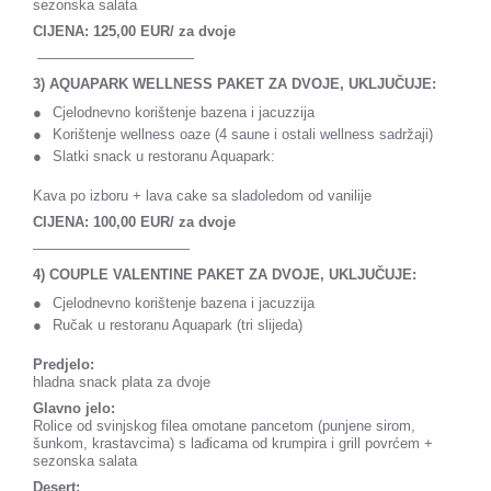
sezonska salata
CIJENA: 125,00 EUR/ za dvoje
———————————
3) AQUAPARK WELLNESS PAKET ZA DVOJE, UKLJUČUJE:
Cjelodnevno korištenje bazena i jacuzzija
Korištenje wellness oaze (4 saune i ostali wellness sadržaji)
Slatki snack u restoranu Aquapark:
Kava po izboru + lava cake sa sladoledom od vanilije
CIJENA: 100,00 EUR/ za dvoje
———————————
4)
COUPLE VALENTINE PAKET ZA DVOJE, UKLJUČUJE:
Cjelodnevno korištenje bazena i jacuzzija
Ručak u restoranu Aquapark (tri slijeda)
Predjelo:
hladna snack plata za dvoje
Glavno jelo:
Rolice od svinjskog filea omotane pancetom (punjene sirom,
šunkom, krastavcima) s lađicama od krumpira i grill povrćem +
sezonska salata
Desert: