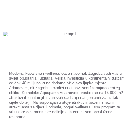
Moderna kupališna i wellness oaza nadomak Zagreba vodi vas u
svijet opuštanja i užitaka. Velika investicija u kontinentalni turizam
od čak 40 milijuna kuna dodatno oživljava ljupko mjesto
Adamovec, ali Zagrebu i okolici nudi novi sadržaj najmodernijeg
oblika. Kompleks Aquaparka Adamovec prostire se na 15 000 m2
atraktivnih unutarnjih i vanjskih sadržaja namjenjenih za užitak
cijele obitelji. Na raspolaganju stoje atraktivni bazeni s raznim
atrakcijama za djecu i odrasle, bogati wellness i spa program te
vrhunske gastronomske delicije a la carte i samoposlužnog
restorana.