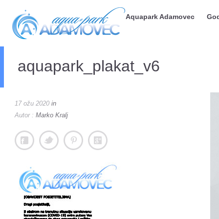
Aquapark Adamovec
God
aquapark_plakat_v6
17 ožu 2020
in
Autor :
Marko Kralj